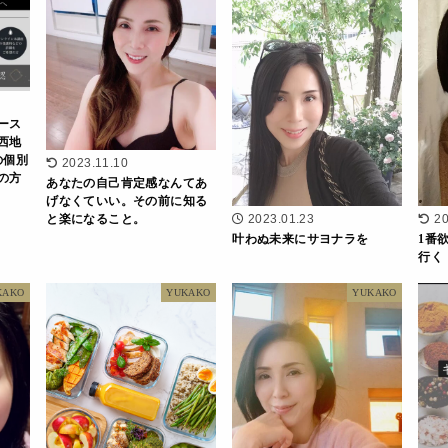
ース
西地
の個別
2023.11.10
の方
あなたの自己肯定感なんてあ
げなくていい。その前に知る
と楽になること。
2023.01.23
20
叶わぬ未来にサヨナラを
1番
行く
KAKO
YUKAKO
YUKAKO