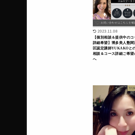
2023.11.08
【個別相談＆提供中のコ
詳細希望】博多美人塾関
区認定講師YUKAKOと
相談＆コース詳細ご希望
へ
YU