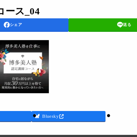
ース_04
シェア
送る
Threads
Bluesky