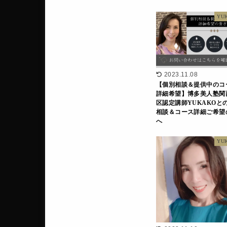
YU
2023.11.08
【個別相談＆提供中のコ
詳細希望】博多美人塾関
区認定講師YUKAKOと
相談＆コース詳細ご希望
へ
YU