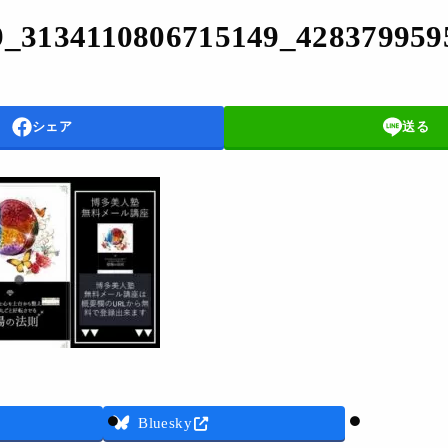
9_3134110806715149_428379959
シェア
送る
Threads
Bluesky