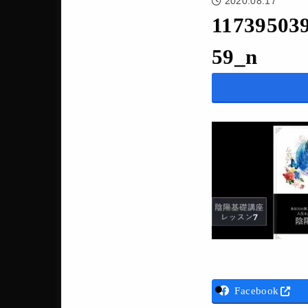
2020.08.17
11739503
59_n
Facebook