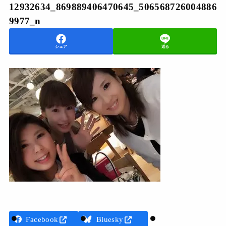
12932634_869889406470645_506568726004886
9977_n
シェア
送る
Threads
Facebook
Bluesky