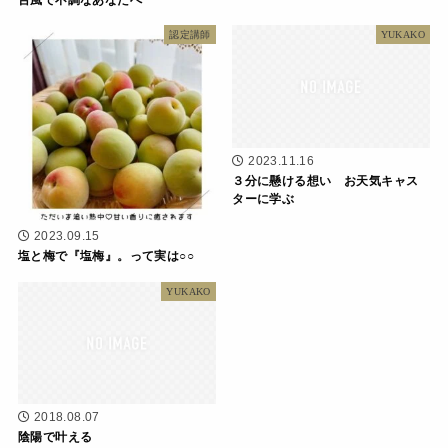
認定講師
YUKAKO
2023.11.16
３分に懸ける想い お天気キャス
ターに学ぶ
2023.09.15
塩と梅で『塩梅』。って実は○○
YUKAKO
2018.08.07
陰陽で叶える