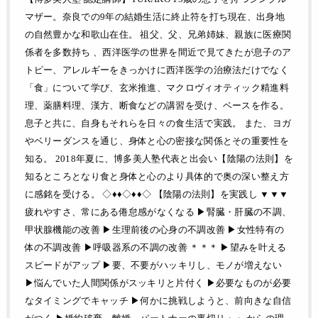
マザー。奈良での9年の結婚生活に終止符を打ち現在、出身地
の自然豊かな和歌山在住。 祖父、父、兄弟姉妹、親族に医療関
係者を多数持ち 、西洋医学の世界を間近で見てきたが息子のア
トピー、アレルギーをきっかけに西洋医学の治療法だけでなく
「食」について学び、玄米推進、マクロヴィオティック精進料
理、薬膳料理、漢方、断食などの講習を受け、ベースを作る。
息子と共に、自身もそれらを日々の食生活で実践。 また、ヨガ
やベリーダンスを通じ、身体と心の密接な関係とその重要性を
知る。 2018年夏に、博多美人塾代表と出会い【陰陽の法則】を
知るところとなり食と身体と心のより具体的で奥の深い整え方
に感銘を受ける。 ◇♦♦◇♦♦◇ 【陰陽の法則】を実践し ▼▼▼
疲れやすさ、常にある倦怠感がなくなる ▶︎腎臓・肝臓の不調、
甲状腺機能の改善 ▶︎生理前後の心身の不調改善 ▶︎女性特有の
体の不調改善 ▶︎呼吸器系の不調の改善 ＊＊＊ ▶︎望みを叶える
スピードがアップ ▶︎要、不要がハッキリし、モノが増えない
▶︎悩んでいた人間関係がスッキリと片付く ▶︎必要なものが必要
なタイミングでキャッチ ▶︎何かに挑戦しようと、前向きな自信