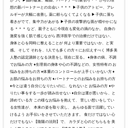
がつく ▶︎婚約破棄、離婚、パートナーの裏切り・・ からの理
想の新パートナーとの出会い ＊＊＊ ▶︎子供のアトピー、アレ
ルギーが大幅に改善し 薬に頼らなくてよくなる ▶︎子供に落ち
着きがでて、集中力があがる ▶︎子供の攻撃的な面が穏やかにな
る ＊＊＊ など、親子ともに今現在も変化の渦のなか。 自身の
激変を強く肌で感じながら 西洋医学での治療だけではない、
身体と心を同時に整えることが 何より重要ではないか、と実
感。 そして それを、1人でも多くの方々にお伝えすべく 博多美
人塾の認定講師となる決意をし 現在に至る。 ♦身体の病、不調
でお悩みの方 ♦生理前の身体や心の不調などの、女性特有の お
悩みをお持ちの方 ♦体重のコントロールが上手くいかない方 ♦
お肌の悩みをお持ちの方 ♦パートナーとのお悩みをお持ちの方
♦今とは違う自分になりたいのに、なれないと お悩みの方 ♦や
りたい事をする一歩が踏み出せない ♦自分は運が悪いから、と
諦めている方 この様なお悩みを抱えて、 苦しい想いをしてい
る女性達が、 本来の姿を取り戻し、 あらゆる面で活躍してい
けるよう お手伝いをさせていただきます。 食だけではない 心
だけでもない 【陰陽の法則】で、 カラダと心のどちらもを 美