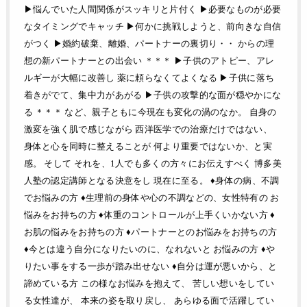
▶︎悩んでいた人間関係がスッキリと片付く ▶︎必要なものが必要
なタイミングでキャッチ ▶︎何かに挑戦しようと、前向きな自信
がつく ▶︎婚約破棄、離婚、パートナーの裏切り・・ からの理
想の新パートナーとの出会い ＊＊＊ ▶︎子供のアトピー、アレ
ルギーが大幅に改善し 薬に頼らなくてよくなる ▶︎子供に落ち
着きがでて、集中力があがる ▶︎子供の攻撃的な面が穏やかにな
る ＊＊＊ など、親子ともに今現在も変化の渦のなか。 自身の
激変を強く肌で感じながら 西洋医学での治療だけではない、
身体と心を同時に整えることが 何より重要ではないか、と実
感。 そして それを、1人でも多くの方々にお伝えすべく 博多美
人塾の認定講師となる決意をし 現在に至る。 ♦身体の病、不調
でお悩みの方 ♦生理前の身体や心の不調などの、女性特有の お
悩みをお持ちの方 ♦体重のコントロールが上手くいかない方 ♦
お肌の悩みをお持ちの方 ♦パートナーとのお悩みをお持ちの方
♦今とは違う自分になりたいのに、なれないと お悩みの方 ♦や
りたい事をする一歩が踏み出せない ♦自分は運が悪いから、と
諦めている方 この様なお悩みを抱えて、 苦しい想いをしてい
る女性達が、 本来の姿を取り戻し、 あらゆる面で活躍してい