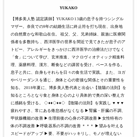
YUKAKO
【博多美人塾 認定講師】YUKAKO 13歳の息子を持つシングル
マザー。奈良での9年の結婚生活に終止符を打ち現在、出身地
の自然豊かな和歌山在住。 祖父、父、兄弟姉妹、親族に医療関
係者を多数持ち 、西洋医学の世界を間近で見てきたが息子のア
トピー、アレルギーをきっかけに西洋医学の治療法だけでなく
「食」について学び、玄米推進、マクロヴィオティック精進料
理、薬膳料理、漢方、断食などの講習を受け、ベースを作る。
息子と共に、自身もそれらを日々の食生活で実践。 また、ヨガ
やベリーダンスを通じ、身体と心の密接な関係とその重要性を
知る。 2018年夏に、博多美人塾代表と出会い【陰陽の法則】を
知るところとなり食と身体と心のより具体的で奥の深い整え方
に感銘を受ける。 ◇♦♦◇♦♦◇ 【陰陽の法則】を実践し ▼▼▼
疲れやすさ、常にある倦怠感がなくなる ▶︎腎臓・肝臓の不調、
甲状腺機能の改善 ▶︎生理前後の心身の不調改善 ▶︎女性特有の
体の不調改善 ▶︎呼吸器系の不調の改善 ＊＊＊ ▶︎望みを叶える
スピードがアップ ▶︎要、不要がハッキリし、モノが増えない