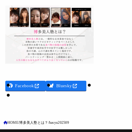
Threads
Facebook
Bluesky
LINE
HOME
博多美人塾とは？
hasyu202509