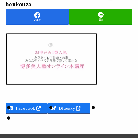
honkouza
シェア
送る
Threads
Facebook
Bluesky
LINE