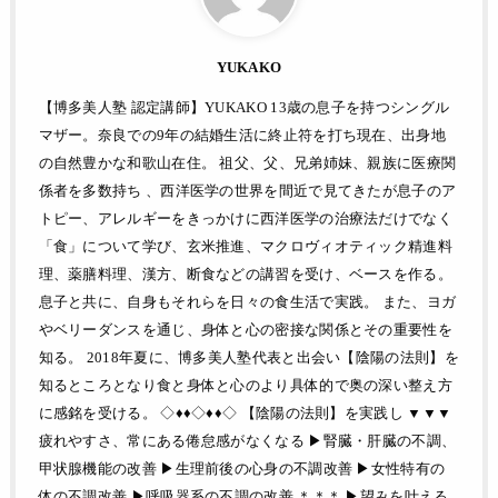
YUKAKO
【博多美人塾 認定講師】YUKAKO 13歳の息子を持つシングル
マザー。奈良での9年の結婚生活に終止符を打ち現在、出身地
の自然豊かな和歌山在住。 祖父、父、兄弟姉妹、親族に医療関
係者を多数持ち 、西洋医学の世界を間近で見てきたが息子のア
トピー、アレルギーをきっかけに西洋医学の治療法だけでなく
「食」について学び、玄米推進、マクロヴィオティック精進料
理、薬膳料理、漢方、断食などの講習を受け、ベースを作る。
息子と共に、自身もそれらを日々の食生活で実践。 また、ヨガ
やベリーダンスを通じ、身体と心の密接な関係とその重要性を
知る。 2018年夏に、博多美人塾代表と出会い【陰陽の法則】を
知るところとなり食と身体と心のより具体的で奥の深い整え方
に感銘を受ける。 ◇♦♦◇♦♦◇ 【陰陽の法則】を実践し ▼▼▼
疲れやすさ、常にある倦怠感がなくなる ▶︎腎臓・肝臓の不調、
甲状腺機能の改善 ▶︎生理前後の心身の不調改善 ▶︎女性特有の
体の不調改善 ▶︎呼吸器系の不調の改善 ＊＊＊ ▶︎望みを叶える