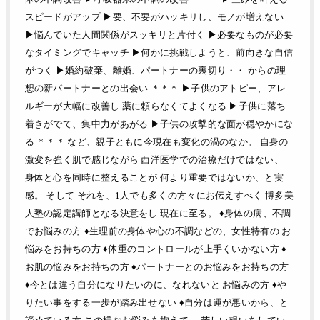
スピードがアップ ▶︎要、不要がハッキリし、モノが増えない
▶︎悩んでいた人間関係がスッキリと片付く ▶︎必要なものが必要
なタイミングでキャッチ ▶︎何かに挑戦しようと、前向きな自信
がつく ▶︎婚約破棄、離婚、パートナーの裏切り・・ からの理
想の新パートナーとの出会い ＊＊＊ ▶︎子供のアトピー、アレ
ルギーが大幅に改善し 薬に頼らなくてよくなる ▶︎子供に落ち
着きがでて、集中力があがる ▶︎子供の攻撃的な面が穏やかにな
る ＊＊＊ など、親子ともに今現在も変化の渦のなか。 自身の
激変を強く肌で感じながら 西洋医学での治療だけではない、
身体と心を同時に整えることが 何より重要ではないか、と実
感。 そして それを、1人でも多くの方々にお伝えすべく 博多美
人塾の認定講師となる決意をし 現在に至る。 ♦身体の病、不調
でお悩みの方 ♦生理前の身体や心の不調などの、女性特有の お
悩みをお持ちの方 ♦体重のコントロールが上手くいかない方 ♦
お肌の悩みをお持ちの方 ♦パートナーとのお悩みをお持ちの方
♦今とは違う自分になりたいのに、なれないと お悩みの方 ♦や
りたい事をする一歩が踏み出せない ♦自分は運が悪いから、と