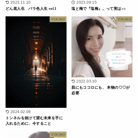
2023.11.10
2023.09.15
どん底人生 バラ色人生 vol.1
塩と梅で『塩梅』。って実は○○
YUKAKO
YUKAKO
2022.03.30
肌にもココロにも、 本物の♡♡が
必要
2024.02.09
トンネルを抜けて望む未来を手に
入れるために、今すること
YUKAKO