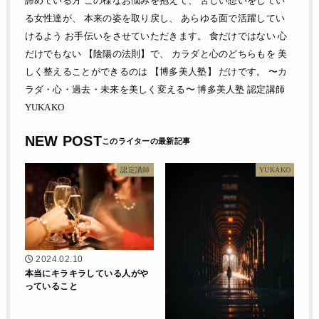
諦めている方 この様なお悩みを抱えて、 苦しい想いをしてい
る女性達が、 本来の姿を取り戻し、 あらゆる面で活躍してい
けるよう お手伝いをさせていただきます。 食だけではない 心
だけでもない 【陰陽の法則】で、 カラダと心のどちらもを 美
しく整えることができるのは 【博多美人塾】 だけです。 〜カ
ラダ・心・過去・未来を美しく変える〜 博多美人塾 認定講師
YUKAKO
NEW POST
認定講師
YUKAKO
2024.02.10
本当にキラキラしている人がや
っていること