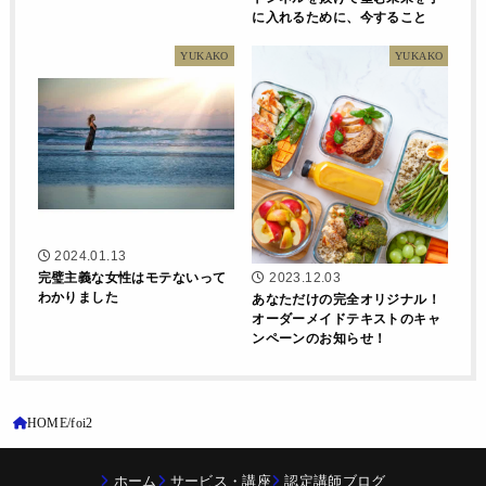
に入れるために、今すること
YUKAKO
YUKAKO
2024.01.13
完璧主義な女性はモテないって
2023.12.03
わかりました
あなただけの完全オリジナル！
オーダーメイドテキストのキャ
ンペーンのお知らせ！
HOME
foi2
ホーム
サービス・講座
認定講師ブログ