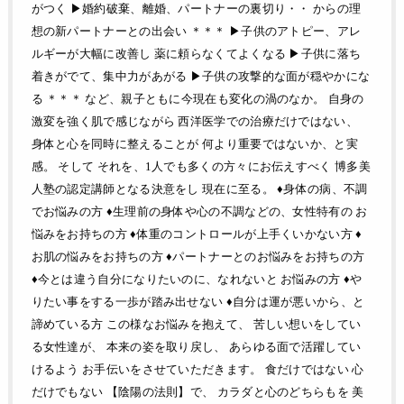
がつく ▶︎婚約破棄、離婚、パートナーの裏切り・・ からの理
想の新パートナーとの出会い ＊＊＊ ▶︎子供のアトピー、アレ
ルギーが大幅に改善し 薬に頼らなくてよくなる ▶︎子供に落ち
着きがでて、集中力があがる ▶︎子供の攻撃的な面が穏やかにな
る ＊＊＊ など、親子ともに今現在も変化の渦のなか。 自身の
激変を強く肌で感じながら 西洋医学での治療だけではない、
身体と心を同時に整えることが 何より重要ではないか、と実
感。 そして それを、1人でも多くの方々にお伝えすべく 博多美
人塾の認定講師となる決意をし 現在に至る。 ♦身体の病、不調
でお悩みの方 ♦生理前の身体や心の不調などの、女性特有の お
悩みをお持ちの方 ♦体重のコントロールが上手くいかない方 ♦
お肌の悩みをお持ちの方 ♦パートナーとのお悩みをお持ちの方
♦今とは違う自分になりたいのに、なれないと お悩みの方 ♦や
りたい事をする一歩が踏み出せない ♦自分は運が悪いから、と
諦めている方 この様なお悩みを抱えて、 苦しい想いをしてい
る女性達が、 本来の姿を取り戻し、 あらゆる面で活躍してい
けるよう お手伝いをさせていただきます。 食だけではない 心
だけでもない 【陰陽の法則】で、 カラダと心のどちらもを 美