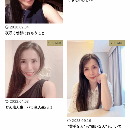
できないひとへ
2018.09.04
夜咲く朝顔におもうこと
YUKAKO
YUKAKO
2022.04.03
どん底人生、バラ色人生vol.3
2023.09.16
❝苦手な人❞も❝嫌いな人❞も、いて