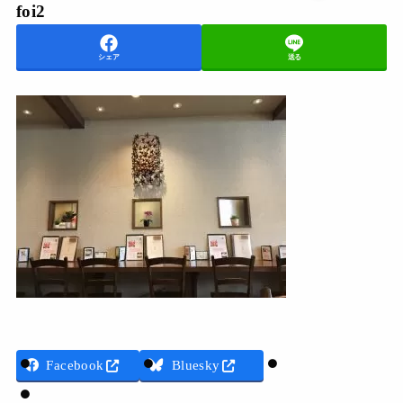
foi2
シェア
送る
Threads
Facebook
Bluesky
LINE