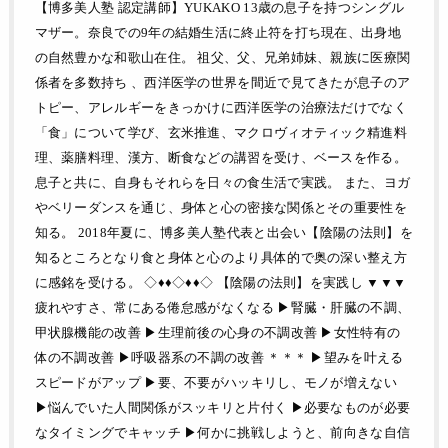
【博多美人塾 認定講師】YUKAKO 13歳の息子を持つシングル
マザー。奈良での9年の結婚生活に終止符を打ち現在、出身地
の自然豊かな和歌山在住。 祖父、父、兄弟姉妹、親族に医療関
係者を多数持ち 、西洋医学の世界を間近で見てきたが息子のア
トピー、アレルギーをきっかけに西洋医学の治療法だけでなく
「食」について学び、玄米推進、マクロヴィオティック精進料
理、薬膳料理、漢方、断食などの講習を受け、ベースを作る。
息子と共に、自身もそれらを日々の食生活で実践。 また、ヨガ
やベリーダンスを通じ、身体と心の密接な関係とその重要性を
知る。 2018年夏に、博多美人塾代表と出会い【陰陽の法則】を
知るところとなり食と身体と心のより具体的で奥の深い整え方
に感銘を受ける。 ◇♦♦◇♦♦◇ 【陰陽の法則】を実践し ▼▼▼
疲れやすさ、常にある倦怠感がなくなる ▶︎腎臓・肝臓の不調、
甲状腺機能の改善 ▶︎生理前後の心身の不調改善 ▶︎女性特有の
体の不調改善 ▶︎呼吸器系の不調の改善 ＊＊＊ ▶︎望みを叶える
スピードがアップ ▶︎要、不要がハッキリし、モノが増えない
▶︎悩んでいた人間関係がスッキリと片付く ▶︎必要なものが必要
なタイミングでキャッチ ▶︎何かに挑戦しようと、前向きな自信