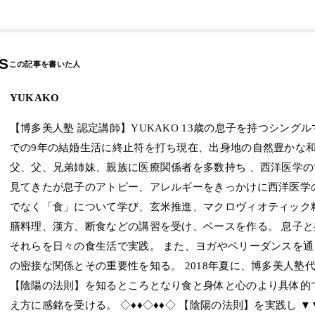
S
YUKAKO
【博多美人塾 認定講師】YUKAKO 13歳の息子を持つシング
での9年の結婚生活に終止符を打ち現在、出身地の自然豊かな和
父、父、兄弟姉妹、親族に医療関係者を多数持ち 、西洋医学
見てきたが息子のアトピー、アレルギーをきっかけに西洋医学
でなく「食」について学び、玄米推進、マクロヴィオティック
膳料理、漢方、断食などの講習を受け、ベースを作る。 息子
それらを日々の食生活で実践。 また、ヨガやベリーダンスを
の密接な関係とその重要性を知る。 2018年夏に、博多美人塾
【陰陽の法則】を知るところとなり食と身体と心のより具体的
え方に感銘を受ける。 ◇♦♦◇♦♦◇ 【陰陽の法則】を実践し ▼