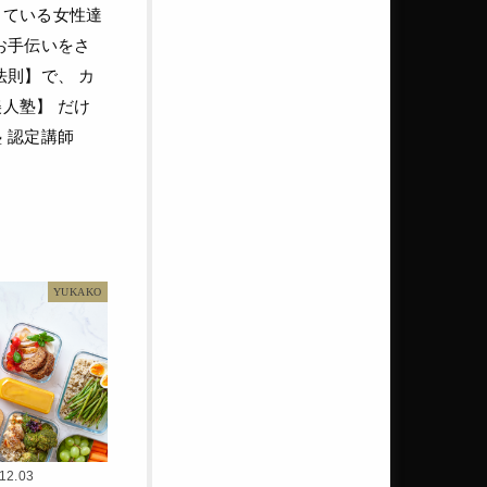
している女性達
お手伝いをさ
法則】で、 カ
人塾】 だけ
 認定講師
YUKAKO
12.03