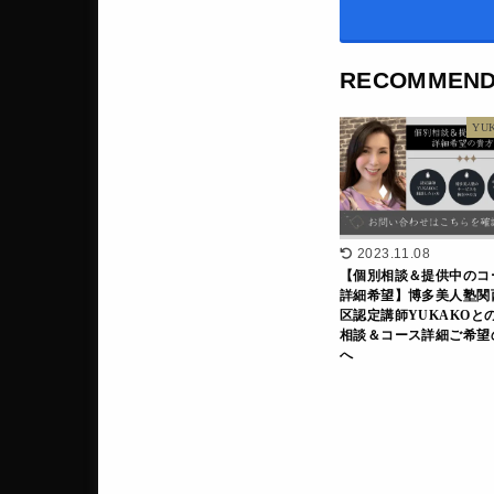
RECOMMEN
YU
2023.11.08
【個別相談＆提供中のコ
詳細希望】博多美人塾関
区認定講師YUKAKOと
相談＆コース詳細ご希望
へ