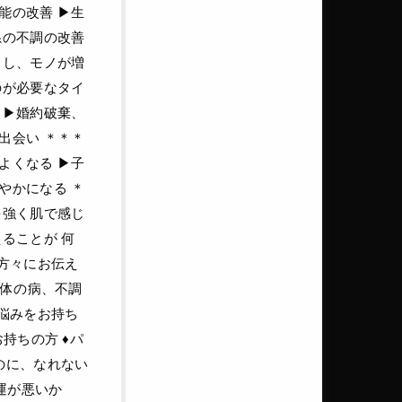
の改善 ▶︎生
系の不調の改善
リし、モノが増
のが必要なタイ
▶︎婚約破棄、
出会い ＊＊＊
くなる ▶︎子
やかになる ＊
を強く肌で感じ
ることが 何
の方々にお伝え
身体の病、不調
お悩みをお持ち
持ちの方 ♦パ
のに、なれない
運が悪いか