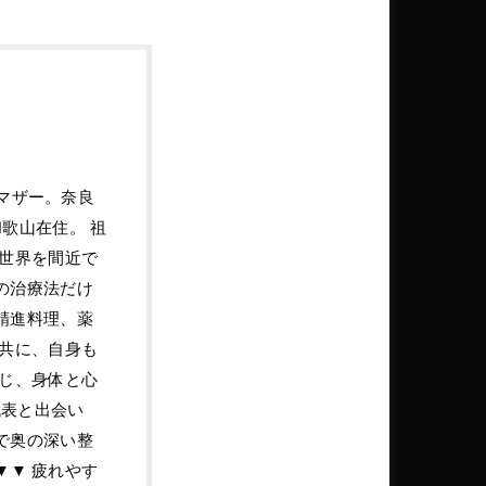
ルマザー。奈良
歌山在住。 祖
の世界を間近で
の治療法だけ
精進料理、薬
と共に、自身も
通じ、身体と心
代表と出会い
で奥の深い整
▼▼ 疲れやす