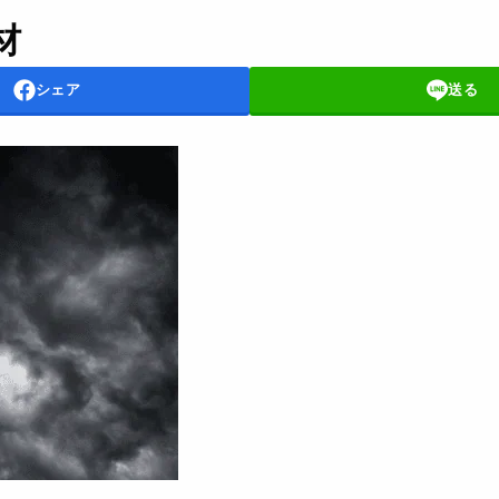
材
シェア
送る