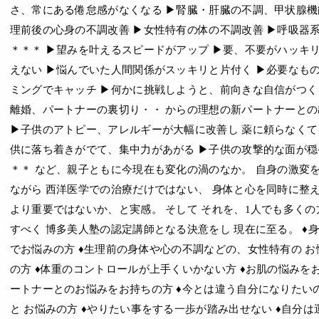
さ、常にある倦怠感がなくなる ▶︎腎臓・肝臓の不調、甲状腺機能
理前後の心身の不調改善 ▶︎女性特有の体の不調改善 ▶︎呼吸器
＊＊＊ ▶︎望みを叶えるスピードがアップ ▶︎要、不要がハッキ
えない ▶︎悩んでいた人間関係がスッキリと片付く ▶︎必要なも
ミングでキャッチ ▶︎何かに挑戦しようと、前向きな自信がつく 
離婚、パートナーの裏切り・・ からの理想の新パートナーとの
▶︎子供のアトピー、アレルギーが大幅に改善し 薬に頼らなくてよ
供に落ち着きがでて、集中力があがる ▶︎子供の攻撃的な面が穏
＊＊ など、親子ともに今現在も変化の渦のなか。 自身の激変
ながら 西洋医学での治療だけではない、 身体と心を同時に整え
より重要ではないか、と実感。 そして それを、1人でも多く
すべく 博多美人塾の認定講師となる決意をし 現在に至る。 ♦
でお悩みの方 ♦生理前の身体や心の不調などの、女性特有の 
の方 ♦体重のコントロールが上手くいかない方 ♦お肌の悩みをお
ートナーとのお悩みをお持ちの方 ♦今とは違う自分になりたい
と お悩みの方 ♦やりたい事をする一歩が踏み出せない ♦自分は