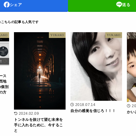
シェア
送る
D
KAKO
YUKAKO
YUKAKO
ース
西地
の個別
の方
2018.07.14
20
自分の感覚を信じろ！！！
かい
2024.02.09
トンネルを抜けて望む未来を
手に入れるために、今するこ
と