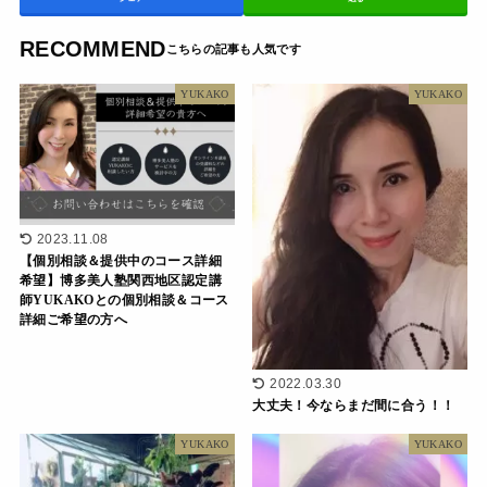
RECOMMEND
YUKAKO
YUKAKO
2023.11.08
【個別相談＆提供中のコース詳細
希望】博多美人塾関西地区認定講
師YUKAKOとの個別相談＆コース
詳細ご希望の方へ
2022.03.30
大丈夫！今ならまだ間に合う！！
YUKAKO
YUKAKO