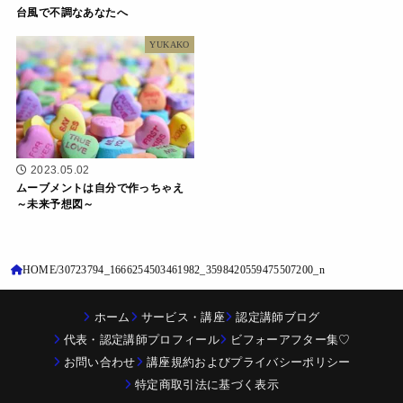
台風で不調なあなたへ
YUKAKO
2023.05.02
ムーブメントは自分で作っちゃえ
～未来予想図～
HOME
30723794_1666254503461982_3598420559475507200_n
ホーム
サービス・講座
認定講師ブログ
代表・認定講師プロフィール
ビフォーアフター集♡
お問い合わせ
講座規約およびプライバシーポリシー
特定商取引法に基づく表示