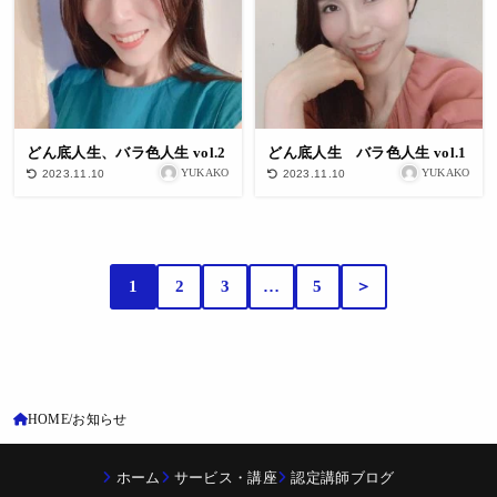
どん底人生、バラ色人生 vol.2
どん底人生 バラ色人生 vol.1
YUKAKO
YUKAKO
2023.11.10
2023.11.10
1
2
3
…
5
＞
HOME
お知らせ
ホーム
サービス・講座
認定講師ブログ