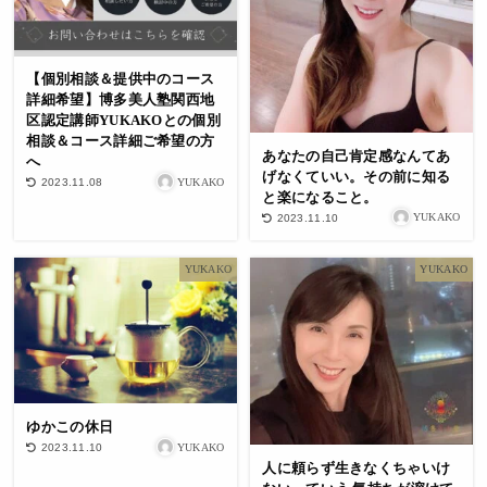
【個別相談＆提供中のコース
詳細希望】博多美人塾関西地
区認定講師YUKAKOとの個別
相談＆コース詳細ご希望の方
あなたの自己肯定感なんてあ
へ
げなくていい。その前に知る
YUKAKO
2023.11.08
と楽になること。
YUKAKO
2023.11.10
YUKAKO
YUKAKO
ゆかこの休日
YUKAKO
2023.11.10
人に頼らず生きなくちゃいけ