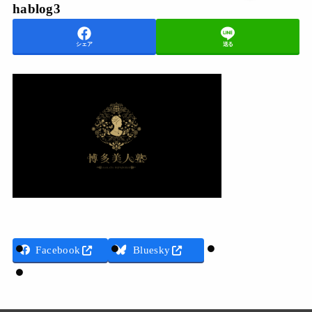
hablog3
シェア
送る
Threads
Facebook
Bluesky
LINE