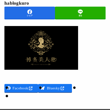
hablogkuro
シェア
送る
Threads
Facebook
Bluesky
LINE