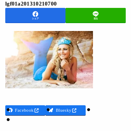
lgf01a201310210700
シェア
送る
Threads
Facebook
Bluesky
LINE