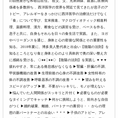
の自然豊かな和歌山在住。 祖父、父、兄弟姉妹、親族に医療関
係者を多数持ち 、西洋医学の世界を間近で見てきたが息子のア
トピー、アレルギーをきっかけに西洋医学の治療法だけでなく
「食」について学び、玄米推進、マクロヴィオティック精進料
理、薬膳料理、漢方、断食などの講習を受け、ベースを作る。
息子と共に、自身もそれらを日々の食生活で実践。 また、ヨガ
やベリーダンスを通じ、身体と心の密接な関係とその重要性を
知る。 2018年夏に、博多美人塾代表と出会い【陰陽の法則】を
知るところとなり食と身体と心のより具体的で奥の深い整え方
に感銘を受ける。 ◇♦♦◇♦♦◇ 【陰陽の法則】を実践し ▼▼▼
疲れやすさ、常にある倦怠感がなくなる ▶︎腎臓・肝臓の不調、
甲状腺機能の改善 ▶︎生理前後の心身の不調改善 ▶︎女性特有の
体の不調改善 ▶︎呼吸器系の不調の改善 ＊＊＊ ▶︎望みを叶える
スピードがアップ ▶︎要、不要がハッキリし、モノが増えない
▶︎悩んでいた人間関係がスッキリと片付く ▶︎必要なものが必要
なタイミングでキャッチ ▶︎何かに挑戦しようと、前向きな自信
がつく ▶︎婚約破棄、離婚、パートナーの裏切り・・ からの理
想の新パートナーとの出会い ＊＊＊ ▶︎子供のアトピー、アレ