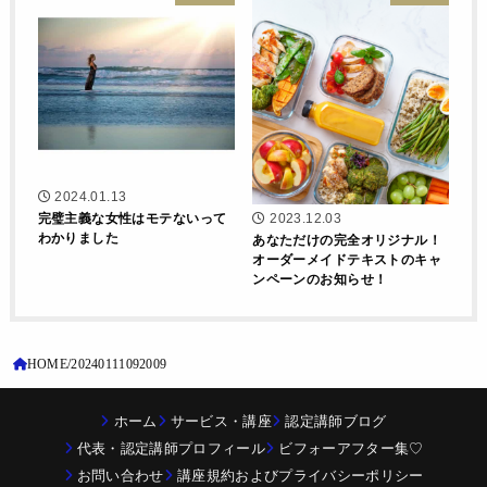
2024.01.13
完璧主義な女性はモテないって
2023.12.03
わかりました
あなただけの完全オリジナル！
オーダーメイドテキストのキャ
ンペーンのお知らせ！
HOME
20240111092009
ホーム
サービス・講座
認定講師ブログ
代表・認定講師プロフィール
ビフォーアフター集♡
お問い合わせ
講座規約およびプライバシーポリシー