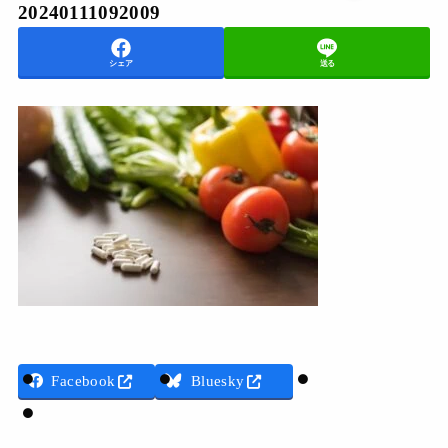
20240111092009
シェア
送る
Threads
Facebook
Bluesky
LINE