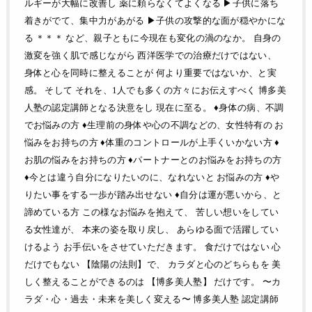
ルギーが大幅に改善し 薬に頼らなくてよくなる ▶︎子供に落ち
着きがでて、集中力があがる ▶︎子供の攻撃的な面が穏やかにな
る ＊＊＊ など、親子ともに今現在も変化の渦のなか。 自身の
激変を強く肌で感じながら 西洋医学での治療だけではない、
身体と心を同時に整えることが 何より重要ではないか、と実
感。 そして それを、1人でも多くの方々にお伝えすべく 博多美
人塾の認定講師となる決意をし 現在に至る。 ♦身体の病、不調
でお悩みの方 ♦生理前の身体や心の不調などの、女性特有の お
悩みをお持ちの方 ♦体重のコントロールが上手くいかない方 ♦
お肌の悩みをお持ちの方 ♦パートナーとのお悩みをお持ちの方
♦今とは違う自分になりたいのに、なれないと お悩みの方 ♦や
りたい事をする一歩が踏み出せない ♦自分は運が悪いから、と
諦めている方 この様なお悩みを抱えて、 苦しい想いをしてい
る女性達が、 本来の姿を取り戻し、 あらゆる面で活躍してい
けるよう お手伝いをさせていただきます。 食だけではない 心
だけでもない 【陰陽の法則】で、 カラダと心のどちらもを 美
しく整えることができるのは 【博多美人塾】 だけです。 〜カ
ラダ・心・過去・未来を美しく変える〜 博多美人塾 認定講師