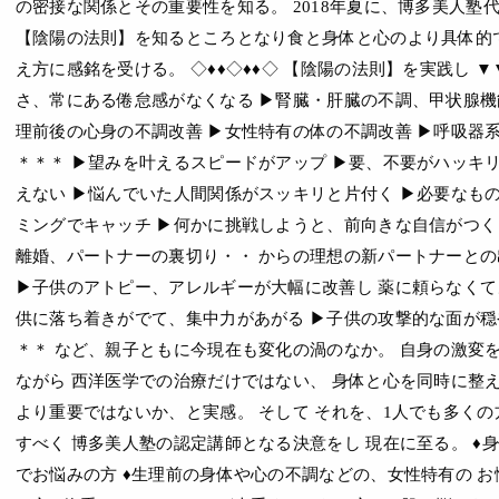
の密接な関係とその重要性を知る。 2018年夏に、博多美人塾
【陰陽の法則】を知るところとなり食と身体と心のより具体的
え方に感銘を受ける。 ◇♦♦◇♦♦◇ 【陰陽の法則】を実践し ▼
さ、常にある倦怠感がなくなる ▶︎腎臓・肝臓の不調、甲状腺機能
理前後の心身の不調改善 ▶︎女性特有の体の不調改善 ▶︎呼吸器
＊＊＊ ▶︎望みを叶えるスピードがアップ ▶︎要、不要がハッキ
えない ▶︎悩んでいた人間関係がスッキリと片付く ▶︎必要なも
ミングでキャッチ ▶︎何かに挑戦しようと、前向きな自信がつく 
離婚、パートナーの裏切り・・ からの理想の新パートナーとの
▶︎子供のアトピー、アレルギーが大幅に改善し 薬に頼らなくてよ
供に落ち着きがでて、集中力があがる ▶︎子供の攻撃的な面が穏
＊＊ など、親子ともに今現在も変化の渦のなか。 自身の激変
ながら 西洋医学での治療だけではない、 身体と心を同時に整え
より重要ではないか、と実感。 そして それを、1人でも多く
すべく 博多美人塾の認定講師となる決意をし 現在に至る。 ♦
でお悩みの方 ♦生理前の身体や心の不調などの、女性特有の 