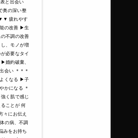
代表と出会い
で奥の深い整
▼▼ 疲れやす
の改善 ▶︎生
系の不調の改善
リし、モノが増
のが必要なタイ
▶︎婚約破棄、
出会い ＊＊＊
くなる ▶︎子
やかになる ＊
を強く肌で感じ
ることが 何
の方々にお伝え
身体の病、不調
お悩みをお持ち