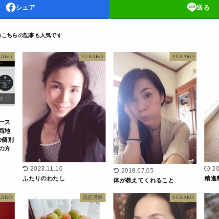
シェア
送る
D
KAKO
YUKAKO
YUKAKO
ース
西地
の個別
の方
2023.11.10
20
2018.07.05
ふたりのわたし
精進
体が教えてくれること
KAKO
認定講師
YUKAKO