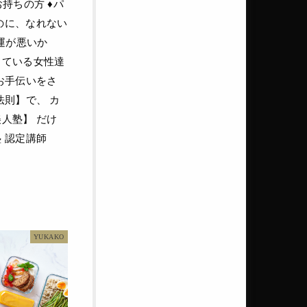
持ちの方 ♦パ
のに、なれない
運が悪いか
している女性達
お手伝いをさ
法則】で、 カ
人塾】 だけ
 認定講師
YUKAKO