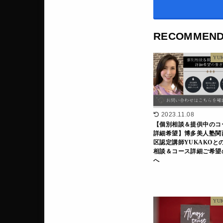
RECOMMEN
YU
2023.11.08
【個別相談＆提供中のコ
詳細希望】博多美人塾関
区認定講師YUKAKOと
相談＆コース詳細ご希望
へ
YU