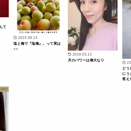
んて
2023.09.15
塩と梅で『塩梅』。って実は
○○
2019.05.12
月のパワーは偉大なり
20
どう
にう
答え
KAKO