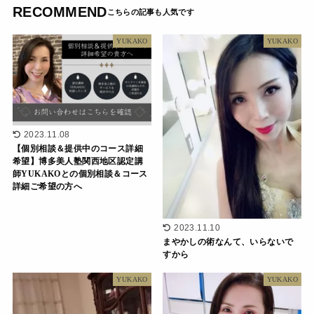
RECOMMEND
YUKAKO
YUKAKO
2023.11.08
【個別相談＆提供中のコース詳細
希望】博多美人塾関西地区認定講
師YUKAKOとの個別相談＆コース
詳細ご希望の方へ
2023.11.10
まやかしの術なんて、いらないで
すから
YUKAKO
YUKAKO