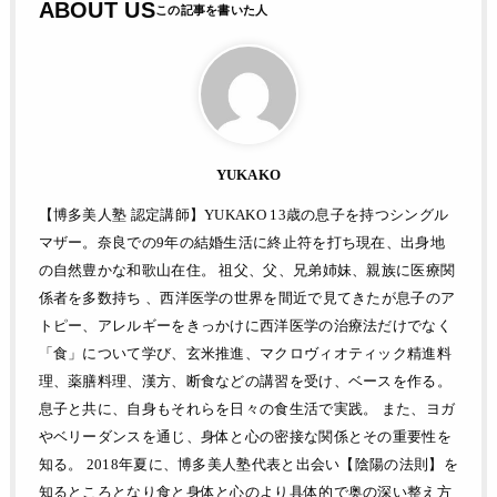
ABOUT US
YUKAKO
【博多美人塾 認定講師】YUKAKO 13歳の息子を持つシングル
マザー。奈良での9年の結婚生活に終止符を打ち現在、出身地
の自然豊かな和歌山在住。 祖父、父、兄弟姉妹、親族に医療関
係者を多数持ち 、西洋医学の世界を間近で見てきたが息子のア
トピー、アレルギーをきっかけに西洋医学の治療法だけでなく
「食」について学び、玄米推進、マクロヴィオティック精進料
理、薬膳料理、漢方、断食などの講習を受け、ベースを作る。
息子と共に、自身もそれらを日々の食生活で実践。 また、ヨガ
やベリーダンスを通じ、身体と心の密接な関係とその重要性を
知る。 2018年夏に、博多美人塾代表と出会い【陰陽の法則】を
知るところとなり食と身体と心のより具体的で奥の深い整え方