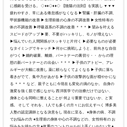
に感銘を受ける。 ◇♦♦◇♦♦◇ 【陰陽の法則】を実践し ▼▼▼
疲れやすさ、常にある倦怠感がなくなる ▶︎腎臓・肝臓の不調、
甲状腺機能の改善 ▶︎生理前後の心身の不調改善 ▶︎女性特有の
体の不調改善 ▶︎呼吸器系の不調の改善 ＊＊＊ ▶︎望みを叶える
スピードがアップ ▶︎要、不要がハッキリし、モノが増えない
▶︎悩んでいた人間関係がスッキリと片付く ▶︎必要なものが必要
なタイミングでキャッチ ▶︎何かに挑戦しようと、前向きな自信
がつく ▶︎婚約破棄、離婚、パートナーの裏切り・・ からの理
想の新パートナーとの出会い ＊＊＊ ▶︎子供のアトピー、アレ
ルギーが大幅に改善し 薬に頼らなくてよくなる ▶︎子供に落ち
着きがでて、集中力があがる ▶︎子供の攻撃的な面が穏やかにな
る ＊＊＊ など、親子ともに今現在も変化の渦のなか。 自身の
激変を強く肌で感じながら 西洋医学での治療だけではない、
身体と心を同時に整えることが 何より重要ではないか、と実
感。 そして それを、1人でも多くの方々にお伝えすべく 博多美
人塾の認定講師となる決意をし 現在に至る。 ♦身体の病、不調
でお悩みの方 ♦生理前の身体や心の不調などの、女性特有の お
悩みをお持ちの方 ♦体重のコントロールが上手くいかない方 ♦