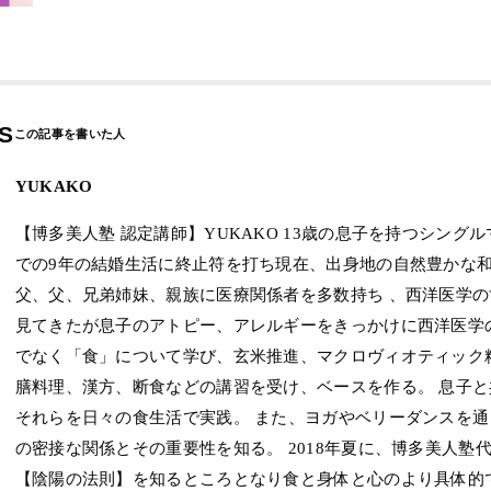
S
YUKAKO
【博多美人塾 認定講師】YUKAKO 13歳の息子を持つシング
での9年の結婚生活に終止符を打ち現在、出身地の自然豊かな和
父、父、兄弟姉妹、親族に医療関係者を多数持ち 、西洋医学
見てきたが息子のアトピー、アレルギーをきっかけに西洋医学
でなく「食」について学び、玄米推進、マクロヴィオティック
膳料理、漢方、断食などの講習を受け、ベースを作る。 息子
それらを日々の食生活で実践。 また、ヨガやベリーダンスを
の密接な関係とその重要性を知る。 2018年夏に、博多美人塾
【陰陽の法則】を知るところとなり食と身体と心のより具体的