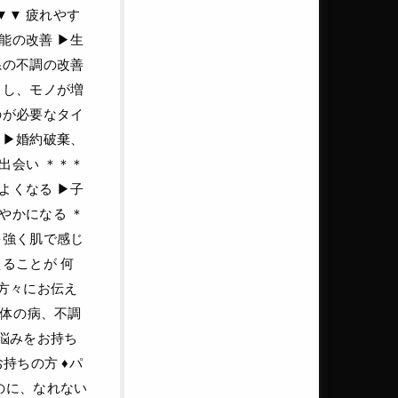
▼▼ 疲れやす
の改善 ▶︎生
系の不調の改善
リし、モノが増
のが必要なタイ
▶︎婚約破棄、
出会い ＊＊＊
くなる ▶︎子
やかになる ＊
を強く肌で感じ
ることが 何
の方々にお伝え
身体の病、不調
お悩みをお持ち
持ちの方 ♦パ
のに、なれない