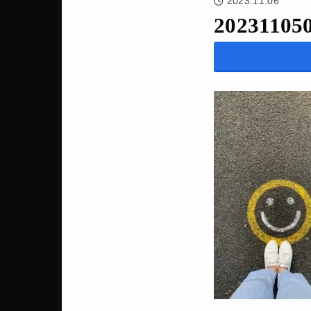
2023.11.06
20231105