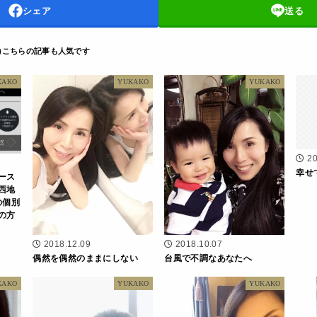
シェア
送る
D
KAKO
YUKAKO
YUKAKO
20
幸せ
ース
西地
の個別
の方
2018.12.09
2018.10.07
偶然を偶然のままにしない
台風で不調なあなたへ
KAKO
YUKAKO
YUKAKO