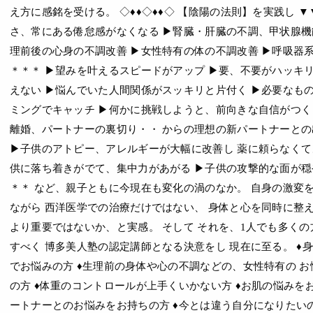
え方に感銘を受ける。 ◇♦♦◇♦♦◇ 【陰陽の法則】を実践し ▼
さ、常にある倦怠感がなくなる ▶︎腎臓・肝臓の不調、甲状腺機能
理前後の心身の不調改善 ▶︎女性特有の体の不調改善 ▶︎呼吸器
＊＊＊ ▶︎望みを叶えるスピードがアップ ▶︎要、不要がハッキ
えない ▶︎悩んでいた人間関係がスッキリと片付く ▶︎必要なも
ミングでキャッチ ▶︎何かに挑戦しようと、前向きな自信がつく 
離婚、パートナーの裏切り・・ からの理想の新パートナーとの
▶︎子供のアトピー、アレルギーが大幅に改善し 薬に頼らなくてよ
供に落ち着きがでて、集中力があがる ▶︎子供の攻撃的な面が穏
＊＊ など、親子ともに今現在も変化の渦のなか。 自身の激変
ながら 西洋医学での治療だけではない、 身体と心を同時に整え
より重要ではないか、と実感。 そして それを、1人でも多く
すべく 博多美人塾の認定講師となる決意をし 現在に至る。 ♦
でお悩みの方 ♦生理前の身体や心の不調などの、女性特有の 
の方 ♦体重のコントロールが上手くいかない方 ♦お肌の悩みをお
ートナーとのお悩みをお持ちの方 ♦今とは違う自分になりたい