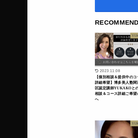
RECOMMEN
YU
2023.11.08
【個別相談＆提供中のコ
詳細希望】博多美人塾関
区認定講師YUKAKOと
相談＆コース詳細ご希望
へ
YU