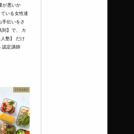
運が悪いか
している女性達
お手伝いをさ
法則】で、 カ
人塾】 だけ
 認定講師
YUKAKO