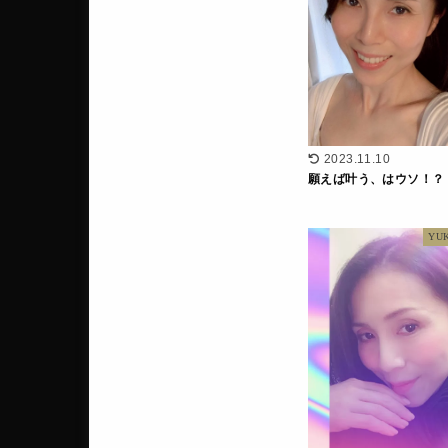
2023.11.10
願えば叶う、はウソ！？
YU