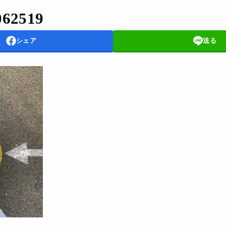
062519
シェア
送る